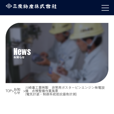
お知らせ
川崎重工業㈱製 非常用ガスタービンエンジン発電設
お知
TOP
備 点検整備作業風景
らせ
(電気計装・制御系統抵抗値他計測)