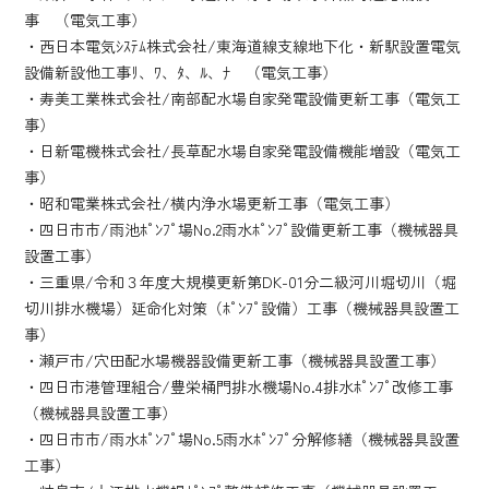
事 （電気工事）
・西日本電気ｼｽﾃﾑ株式会社/東海道線支線地下化・新駅設置電気
設備新設他工事ﾘ、ﾜ、ﾀ、ﾙ、ﾅ （電気工事）
・寿美工業株式会社/南部配水場自家発電設備更新工事（電気工
事）
・日新電機株式会社/長草配水場自家発電設備機能増設（電気工
事）
・昭和電業株式会社/横内浄水場更新工事（電気工事）
・四日市市/雨池ﾎﾟﾝﾌﾟ場No.2雨水ﾎﾟﾝﾌﾟ設備更新工事（機械器具
設置工事）
・三重県/令和３年度大規模更新第DK-01分二級河川堀切川（堀
切川排水機場）延命化対策（ﾎﾟﾝﾌﾟ設備）工事（機械器具設置工
事）
・瀬戸市/穴田配水場機器設備更新工事（機械器具設置工事）
・四日市港管理組合/豊栄桶門排水機場No.4排水ﾎﾟﾝﾌﾟ改修工事
（機械器具設置工事）
・四日市市/雨水ﾎﾟﾝﾌﾟ場No.5雨水ﾎﾟﾝﾌﾟ分解修繕（機械器具設置
工事）