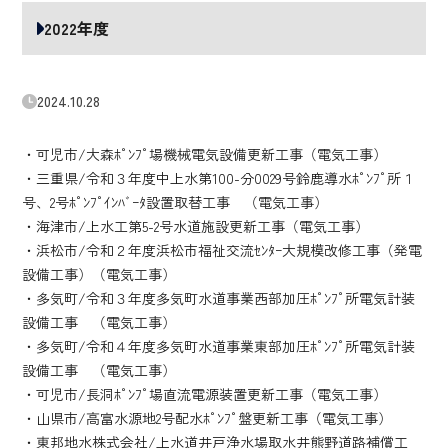
2022年度
2024.10.28
・可児市/大森ﾎﾟﾝﾌﾟ場機械電気設備更新工事（電気工事）
・三重県/令和３年度中上水第100-分0029号鈴鹿導水ﾎﾟﾝﾌﾟ所１
号、2号ﾎﾟﾝﾌﾟｲﾝﾊﾞｰﾀ設置取替工事 （電気工事）
・海津市/上水工第5-2号水道施設更新工事（電気工事）
・浜松市/令和２年度浜松市福祉交流ｾﾝﾀｰ大規模改修工事（発電
設備工事）（電気工事）
・多気町/令和３年度多気町水道事業西部加圧ﾎﾟﾝﾌﾟ所電気計装
設備工事 （電気工事）
・多気町/令和４年度多気町水道事業東部加圧ﾎﾟﾝﾌﾟ所電気計装
設備工事 （電気工事）
・可児市/長洞ﾎﾟﾝﾌﾟ場直流電源装置更新工事（電気工事）
・山県市/高富水源地2号配水ﾎﾟﾝﾌﾟ盤更新工事（電気工事）
・東邦地水株式会社/上水道井戸浄水場取水井熊野道路補償工