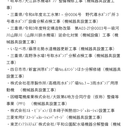
・岐阜市/大江排水機場ﾎﾟﾝﾌﾟ整備補修工事（機械器具設置工
事）
・三重県/令和4年度北工水第1－分0006号 野代導水ﾎﾟﾝﾌﾟ所３
号導水ﾎﾟﾝﾌﾟ設備分解点検工事（機械器具設置工事）
・三重県/令和3年度特定構造物改築 第A03-27分0003号一級河
川山除川（山除川排水機場）延命化対策（機械設備）工事（機
械器具設置工事）
・いなべ市/藤原北勢水道機器更新工事（機械器具設置工事）
・三重県/高野浄水場1号取水ﾎﾟﾝﾌﾟ分解点検工事（機械器具設置
工事）
・四日市市/新富洲原ﾎﾟﾝﾌﾟ場No.6ｴﾝｼﾞﾝほか分解修繕（機械器具
設置工事）
・株式会社荏原製作所/高橋雨水ﾎﾟﾝﾌﾟ場No.1～3雨水ﾎﾟﾝﾌﾟ用原
動機 （機械器具設置工事）
・因幡電機産業株式会社/大阪第6地方合同庁舎（仮称）整備等
事業（PFI) （機械器具設置工事）
・株式会社ｴﾈ・ﾋﾞｼﾞｮﾝ/日本碍子㈱熱田ｺｰｼﾞｪﾈﾚｰｼｮﾝ設置工事
三菱常用ｶﾞｽｺｰｼﾞｪﾈﾚｰｼｮﾝﾊﾟｯｹｰｼﾞ（機械器具設置工事）
・東芝ｲﾝﾌﾗｼｽﾃﾑｽﾞ株式会社/平和公園配水場機器分解整備（機械