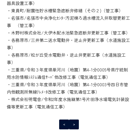
器具設置工事）
・東員町/耐震性貯水槽緊急遮断弁修繕（その２)（管工事）
・名張市/名張市中央浄化ｾﾝﾀｰ汚泥棟ろ過水槽流入弁取替更新工
事 （管工事）
・木野村株式会社/大伊木配水池緊急遮断弁更新工事（管工事）
・各務原市/三井第二送水電動弁・逆止弁更新工事（水道施設工
事）
・各務原市/松が丘受水電動弁・逆止弁更新工事（水道施設工
事）
・三重県/令和３年度県単河川（地震）第4-1分0005号県庁統制
局水防情報ｼｽﾃﾑ通信ｻｰﾊﾞ他改修工事（電気通信工事）
・三重県/令和３年度県単河川（地震）第4-1分0003号四日市管
内他観測所無線ﾃﾚﾒｰﾀ改修工事（電気通信工事）
・株式会社明電舎/令和2年度水施継第1号片田浄水場電気計装設
備等更新工事（電気通信工事）
<
>